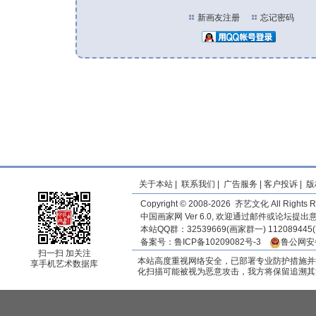
新画友注册
忘记密码
关于本站
|
联系我们
|
广告服务
|
客户投诉
|
版
Copyright © 2008-2026 齐艺文化 All Rights R
中国画家网 Ver 6.0, 欢迎通过邮件或论坛提
本站QQ群：32539669(画家群一) 11208944
备案号：
鲁ICP备10209082号-3
鲁公网安备
扫一扫 加关注
本站高度重视网络安全，已部署专业防护措施并
享手机艺术数据库
化扫描可能被视为恶意攻击，我方将保留追溯其